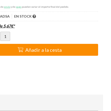
s de
envío
y de
pago
pueden variar el importe final del pedido.
IADSA
EN STOCK
de
5,67
€
*
Añadir a la cesta