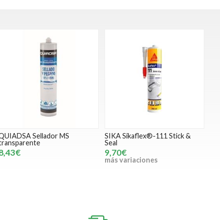
QUIADSA Sellador MS
SIKA Sikaflex®-111 Stick &
transparente
Seal
8,43€
9,70€
más variaciones