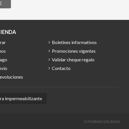
E
TIENDA
rar
Boletines informativos
mos
Promociones vigentes
pago
Validar cheque regalo
nvío
Contacto
devoluciones
ura impermeabilizante
© PÁXINAS GALEGAS