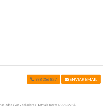
988 256 827
ENVIAR EMAIL
onas ,adhesivos y selladores
(13) y a la marca
QUIADSA
(9).
.