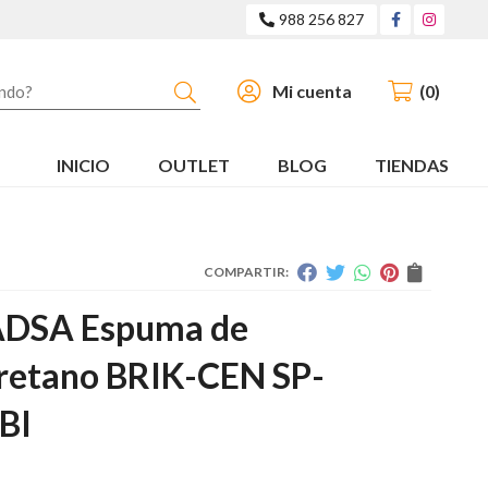
988 256 827
Buscar
Mi cuenta
0
INICIO
OUTLET
BLOG
TIENDAS
COMPARTIR:
DSA Espuma de
uretano BRIK-CEN SP-
BI