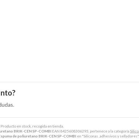
ento?
dudas.
. Producto en stock, recogida en tienda.
iuretano BRIK-CEN SP-COMBI
EAN 8425608306293, pertenece a la categoría
Silic
spuma de poliuretano BRIK-CEN SP-COMBI
en "Siliconas ,adhesivos y selladores"