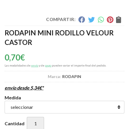
COMPARTIR:
RODAPIN MINI RODILLO VELOUR
CASTOR
0,70
€
Las modalidades de
envío
y de
pago
pueden variar el importe final del pedido.
Marca:
RODAPIN
envío desde
5,34
€
*
Medida
Cantidad