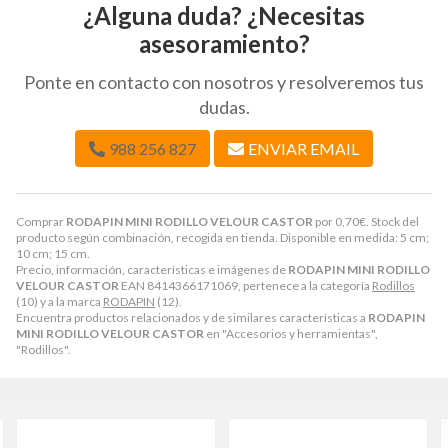
¿Alguna duda? ¿Necesitas
asesoramiento?
Ponte en contacto con nosotros y resolveremos tus
dudas.
988 256 827
ENVIAR EMAIL
Comprar
RODAPIN MINI RODILLO VELOUR CASTOR
por
0,70
€
. Stock del
producto según combinación, recogida en tienda. Disponible en medida: 5 cm;
10 cm; 15 cm.
Precio, información, características e imágenes de
RODAPIN MINI RODILLO
VELOUR CASTOR
EAN 8414366171069, pertenece a la categoría
Rodillos
(10) y a la marca
RODAPIN
(12).
Encuentra productos relacionados y de similares características a
RODAPIN
MINI RODILLO VELOUR CASTOR
en "Accesorios y herramientas",
"Rodillos".