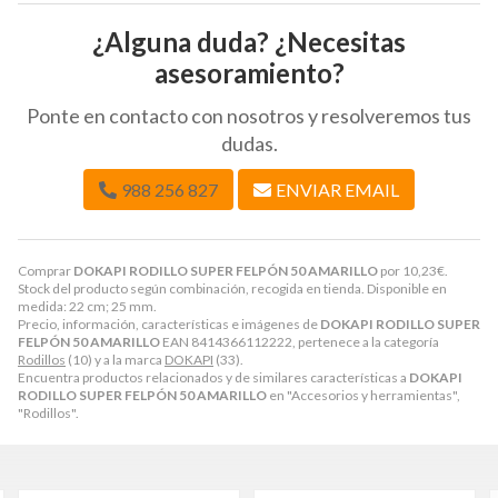
¿Alguna duda? ¿Necesitas
asesoramiento?
Ponte en contacto con nosotros y resolveremos tus
dudas.
988 256 827
ENVIAR EMAIL
Comprar
DOKAPI RODILLO SUPER FELPÓN 50 AMARILLO
por
10,23
€
.
Stock del producto según combinación, recogida en tienda. Disponible en
medida: 22 cm; 25 mm.
Precio, información, características e imágenes de
DOKAPI RODILLO SUPER
FELPÓN 50 AMARILLO
EAN 8414366112222, pertenece a la categoría
Rodillos
(10) y a la marca
DOKAPI
(33).
Encuentra productos relacionados y de similares características a
DOKAPI
RODILLO SUPER FELPÓN 50 AMARILLO
en "Accesorios y herramientas",
"Rodillos".