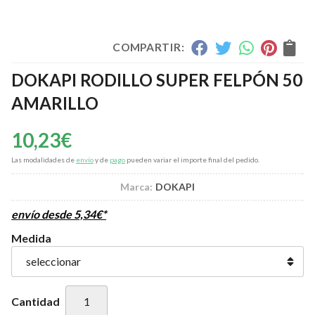
COMPARTIR:
DOKAPI RODILLO SUPER FELPÓN 50
AMARILLO
10,23
€
Las modalidades de
envío
y de
pago
pueden variar el importe final del pedido.
Marca:
DOKAPI
envío desde
5,34
€
*
Medida
Cantidad