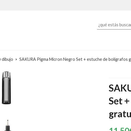
y dibujo
SAKURA Pigma Micron Negro Set + estuche de bolígrafos g
SAKU
Set +
grat
11,50