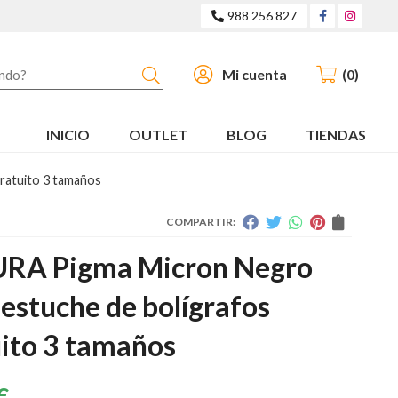
988 256 827
Buscar
Mi cuenta
0
INICIO
OUTLET
BLOG
TIENDAS
ratuito 3 tamaños
COMPARTIR:
RA Pigma Micron Negro
 estuche de bolígrafos
uito 3 tamaños
€