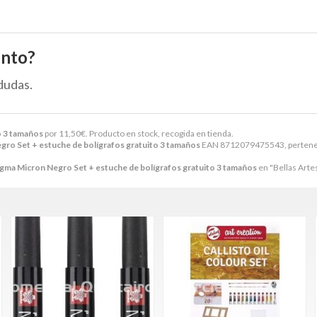
ento?
dudas.
o 3 tamaños
por
11,50
€
. Producto en stock, recogida en tienda.
o Set + estuche de bolígrafos gratuito 3 tamaños
EAN 8712079475543, pertenece
ma Micron Negro Set + estuche de bolígrafos gratuito 3 tamaños
en "Bellas Artes