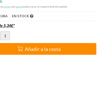
s de
envío
y de
pago
pueden variar el importe final del pedido.
KURA
EN STOCK
de
5,34
€
*
Añadir a la cesta