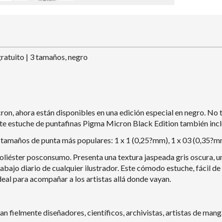
ratuito | 3 tamaños, negro
ron, ahora están disponibles en una edición especial en negro. No
te estuche de puntafinas Pigma Micron Black Edition también inclu
 tamaños de punta más populares: 1 x 1 (0,25?mm), 1 x 03 (0,35?m
poliéster posconsumo. Presenta una textura jaspeada gris oscura, un
bajo diario de cualquier ilustrador. Este cómodo estuche, fácil d
ideal para acompañar a los artistas allá donde vayan.
n fielmente diseñadores, científicos, archivistas, artistas de manga