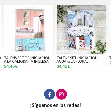
IACIÓN
TALENS SET INICIACIÓN
TALENS SET LEARNIG C
GLESA
ACUARELA FLORAL
28,85€
34,45€
¡Síguenos en las redes!