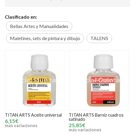
Clasificado en:
Bellas Artes y Manualidades
Maletines, sets de pintura y dibujo
TALENS
 universal
TITAN ARTS Barniz cuadros
TITAN ARTS Barniz re
satinado
100 ml
25,85€
6,15€
más variaciones