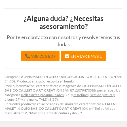
¿Alguna duda? ¿Necesitas
asesoramiento?
Ponte en contacto con nosotros y resolveremos tus
dudas.
988 256 827
ENVIAR EMAIL
Comprar
TALENS MALETÍN ÓLEO BÁSICO CALLISTO ART CREATION
por
54,00
€
. Producto en stock, recogida en tienda.
Precio, información, características e imágenes de
TALENS MALETÍN ÓLEO
BÁSICO CALLISTO ART CREATION
EAN 8712079470388, pertenece a las
categorías
Bellas Artes y Manualidades
(25) y
Maletines, sets de pintura y
dibujo
(27) y a la marca
TALENS
(37).
Encuentra productos relacionados y de similares características a
TALENS
MALETÍN ÓLEO BÁSICO CALLISTO ART CREATION
en "Bellas Artes y
Manualidades", "Maletines, sets de pintura y dibujo".