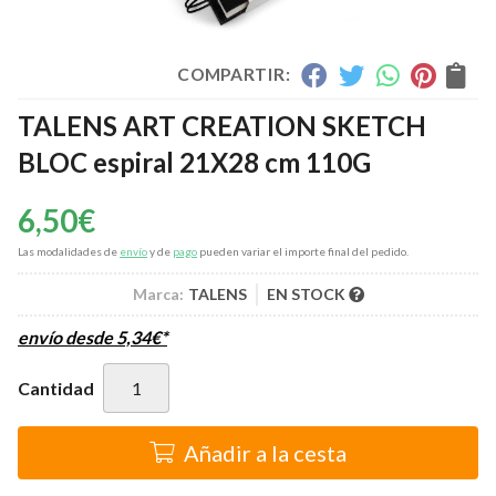
COMPARTIR:
TALENS ART CREATION SKETCH
BLOC espiral 21X28 cm 110G
6,50
€
Las modalidades de
envío
y de
pago
pueden variar el importe final del pedido.
Marca:
TALENS
EN STOCK
envío desde
5,34
€
*
Cantidad
Añadir a la cesta