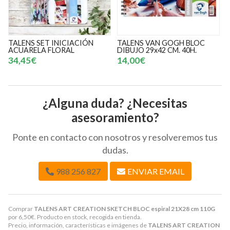
TALENS SET INICIACIÓN
TALENS VAN GOGH BLOC
ACUARELA FLORAL
DIBUJO 29x42 CM. 40H.
34,45€
14,00€
¿Alguna duda? ¿Necesitas
asesoramiento?
Ponte en contacto con nosotros y resolveremos tus
dudas.
988 256 827
ENVIAR EMAIL
Comprar
TALENS ART CREATION SKETCH BLOC espiral 21X28 cm 110G
por
6,50
€
. Producto en stock, recogida en tienda.
Precio, información, características e imágenes de
TALENS ART CREATION