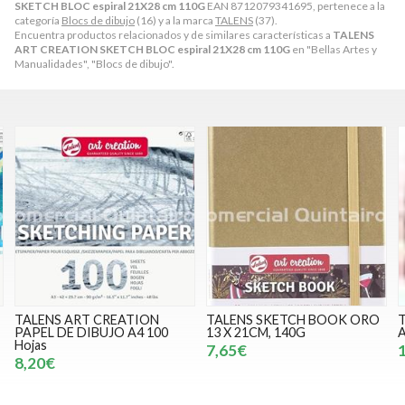
SKETCH BLOC espiral 21X28 cm 110G
EAN 8712079341695, pertenece a la
categoría
Blocs de dibujo
(16) y a la marca
TALENS
(37).
Encuentra productos relacionados y de similares características a
TALENS
ART CREATION SKETCH BLOC espiral 21X28 cm 110G
en "Bellas Artes y
Manualidades", "Blocs de dibujo".
TALENS ART CREATION
TALENS SKETCH BOOK ORO
PAPEL DE DIBUJO A4 100
13 X 21CM, 140G
A
Hojas
7,65€
8,20€