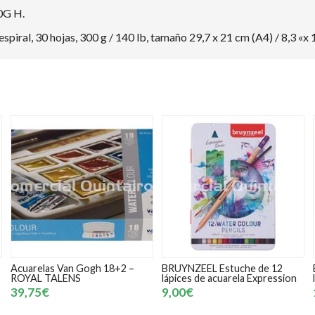
G H.
iral, 30 hojas, 300 g / 140 lb, tamaño 29,7 x 21 cm (A4) / 8,3 «x 
Acuarelas Van Gogh 18+2 –
BRUYNZEEL Estuche de 12
ROYAL TALENS
lápices de acuarela Expression
39,75€
9,00€