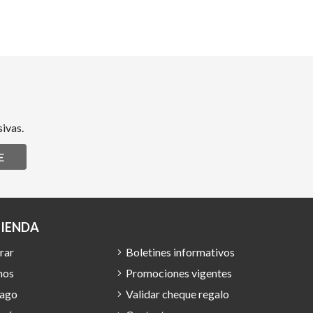
ivas.
E
TIENDA
rar
Boletines informativos
mos
Promociones vigentes
pago
Validar cheque regalo