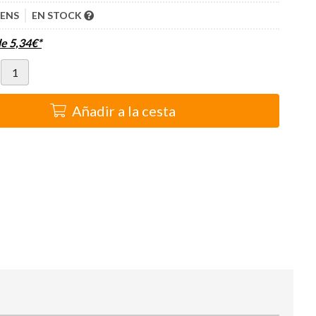
LENS
EN STOCK
de
5,34
€
*
Añadir a la cesta