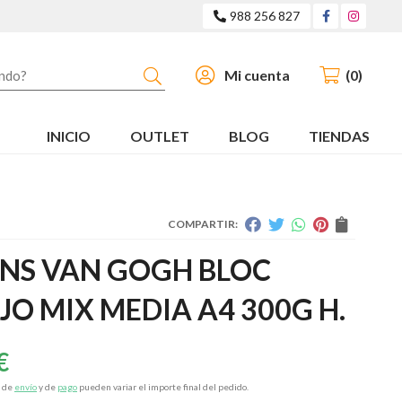
988 256 827
Buscar
Mi cuenta
0
INICIO
OUTLET
BLOG
TIENDAS
COMPARTIR:
NS VAN GOGH BLOC
JO MIX MEDIA A4 300G H.
€
s de
envío
y de
pago
pueden variar el importe final del pedido.