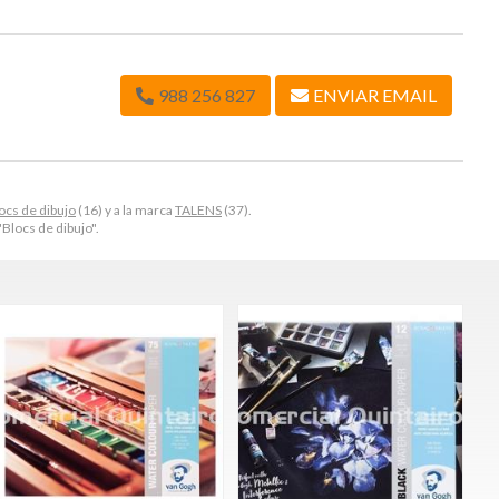
988 256 827
ENVIAR EMAIL
ocs de dibujo
(16) y a la marca
TALENS
(37).
Blocs de dibujo".