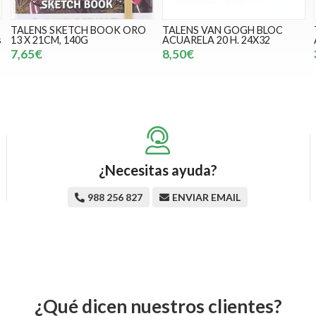
TALENS SKETCH BOOK ORO
TALENS VAN GOGH BLOC
s
13 X 21CM, 140G
ACUARELA 20 H. 24X32
7,65€
8,50€
¿Necesitas ayuda?
988 256 827
ENVIAR EMAIL
¿Qué dicen nuestros clientes?