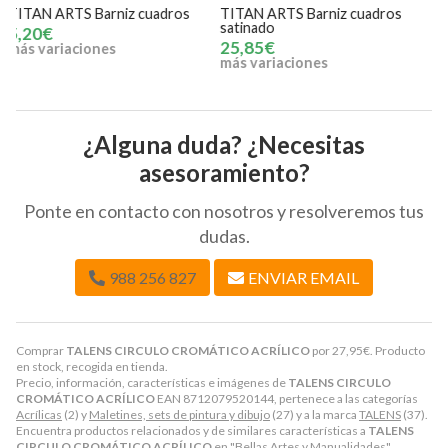
TITAN ARTS Barniz cuadros
TITAN ARTS Retardadante de
T
satinado
secaje acrílico 100 ml
c
25,85€
6,18€
más variaciones
m
¿Alguna duda? ¿Necesitas
asesoramiento?
Ponte en contacto con nosotros y resolveremos tus
dudas.
988 256 827
ENVIAR EMAIL
Comprar
TALENS CIRCULO CROMÁTICO ACRÍLICO
por
27,95
€
. Producto
en stock, recogida en tienda.
Precio, información, características e imágenes de
TALENS CIRCULO
CROMÁTICO ACRÍLICO
EAN 8712079520144, pertenece a las categorías
Acrílicas
(2) y
Maletines, sets de pintura y dibujo
(27) y a la marca
TALENS
(37).
Encuentra productos relacionados y de similares características a
TALENS
CIRCULO CROMÁTICO ACRÍLICO
en "Bellas Artes y Manualidades",