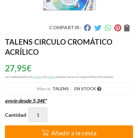
COMPARTIR:
TALENS CIRCULO CROMÁTICO
ACRÍLICO
27,95
€
Las modalidades de
envío
y de
pago
pueden variar el importe final del pedido.
Marca:
TALENS
EN STOCK
envío desde
5,34
€
*
Cantidad
Añadir a la cesta