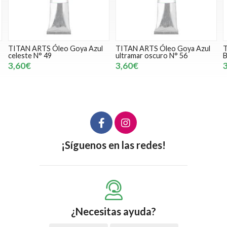
TITAN ARTS Óleo Goya Azul
TITAN ARTS Óleo Goya Azul
T
celeste N° 49
ultramar oscuro N° 56
B
3,60€
3,60€
¡Síguenos en las redes!
¿Necesitas ayuda?