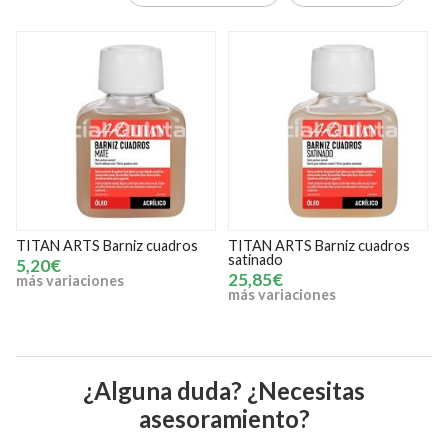
TITAN ARTS Barniz cuadros
TITAN ARTS Barniz cuadros
T
satinado
1
5,20€
25,85€
más variaciones
más variaciones
¿Alguna duda? ¿Necesitas
asesoramiento?