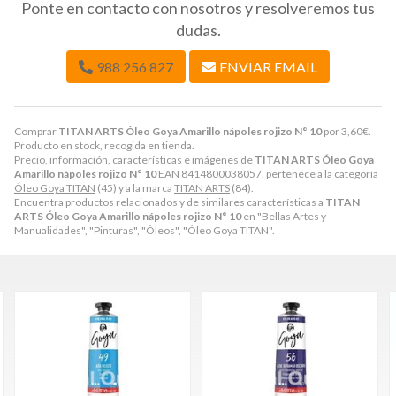
Ponte en contacto con nosotros y resolveremos tus
dudas.
988 256 827
ENVIAR EMAIL
Comprar
TITAN ARTS Óleo Goya Amarillo nápoles rojizo N° 10
por
3,60
€
.
Producto en stock, recogida en tienda.
Precio, información, características e imágenes de
TITAN ARTS Óleo Goya
Amarillo nápoles rojizo N° 10
EAN 8414800038057, pertenece a la categoría
Óleo Goya TITAN
(45) y a la marca
TITAN ARTS
(84).
Encuentra productos relacionados y de similares características a
TITAN
ARTS Óleo Goya Amarillo nápoles rojizo N° 10
en "Bellas Artes y
Manualidades", "Pinturas", "Óleos", "Óleo Goya TITAN".