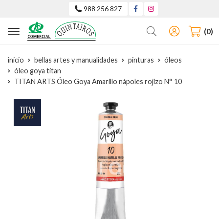
988 256 827
Buscar
0
inicio
bellas artes y manualidades
pinturas
óleos
óleo goya titan
TITAN ARTS Óleo Goya Amarillo nápoles rojizo N° 10