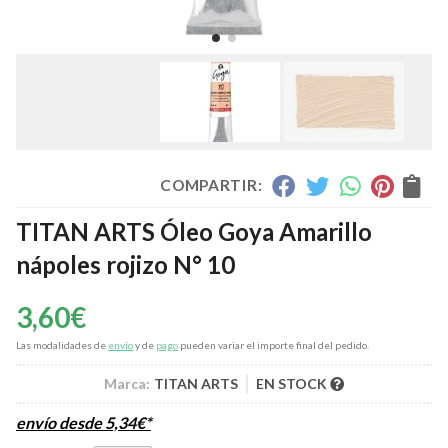
COMPARTIR:
TITAN ARTS Óleo Goya Amarillo
nápoles rojizo N° 10
3,60
€
Las modalidades de
envío
y de
pago
pueden variar el importe final del pedido.
Marca:
TITAN ARTS
EN STOCK
envío desde
5,34
€
*