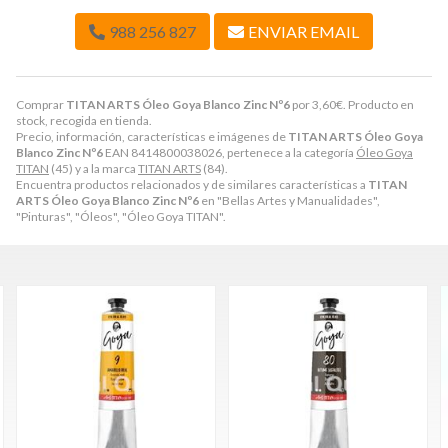
988 256 827
ENVIAR EMAIL
Comprar
TITAN ARTS Óleo Goya Blanco Zinc Nº6
por
3,60
€
. Producto en
stock, recogida en tienda.
Precio, información, características e imágenes de
TITAN ARTS Óleo Goya
Blanco Zinc Nº6
EAN 8414800038026, pertenece a la categoría
Óleo Goya
TITAN
(45) y a la marca
TITAN ARTS
(84).
Encuentra productos relacionados y de similares características a
TITAN
ARTS Óleo Goya Blanco Zinc Nº6
en "Bellas Artes y Manualidades",
"Pinturas", "Óleos", "Óleo Goya TITAN".