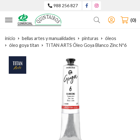
988 256 827
Buscar
0
inicio
bellas artes y manualidades
pinturas
óleos
óleo goya titan
TITAN ARTS Óleo Goya Blanco Zinc Nº6