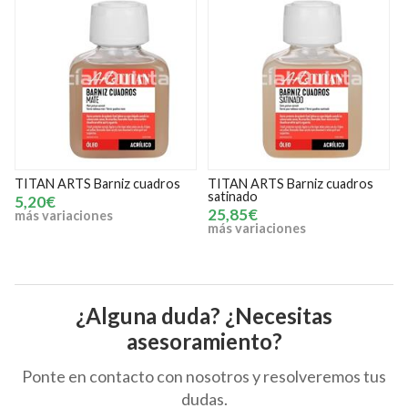
s
TITAN ARTS Barniz cuadros
TITAN ARTS Barniz retoque
satinado
100 ml
25,85€
6,15€
más variaciones
¿Alguna duda? ¿Necesitas
asesoramiento?
Ponte en contacto con nosotros y resolveremos tus
dudas.