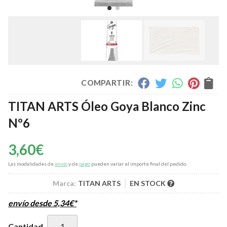
COMPARTIR:
TITAN ARTS Óleo Goya Blanco Zinc
Nº6
3,60
€
Las modalidades de
envío
y de
pago
pueden variar el importe final del pedido.
Marca:
TITAN ARTS
EN STOCK
envío desde
5,34
€
*
Cantidad