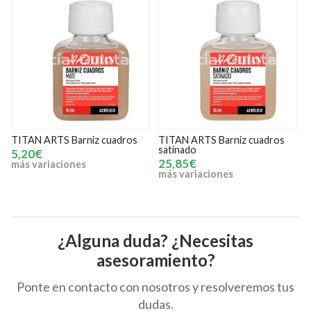
dros
TITAN ARTS Barniz cuadros
TITAN ARTS Barniz retoqu
satinado
100 ml
25,85€
6,15€
más variaciones
¿Alguna duda? ¿Necesitas
asesoramiento?
Ponte en contacto con nosotros y resolveremos tus
dudas.