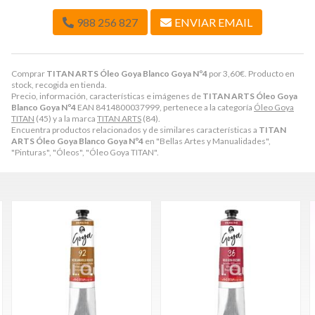
988 256 827
ENVIAR EMAIL
Comprar
TITAN ARTS Óleo Goya Blanco Goya Nº4
por
3,60
€
. Producto en
stock, recogida en tienda.
Precio, información, características e imágenes de
TITAN ARTS Óleo Goya
Blanco Goya Nº4
EAN 8414800037999, pertenece a la categoría
Óleo Goya
TITAN
(45) y a la marca
TITAN ARTS
(84).
Encuentra productos relacionados y de similares características a
TITAN
ARTS Óleo Goya Blanco Goya Nº4
en "Bellas Artes y Manualidades",
"Pinturas", "Óleos", "Óleo Goya TITAN".