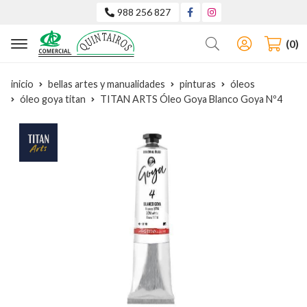
988 256 827
Buscar
0
inicio
bellas artes y manualidades
pinturas
óleos
óleo goya titan
TITAN ARTS Óleo Goya Blanco Goya Nº4