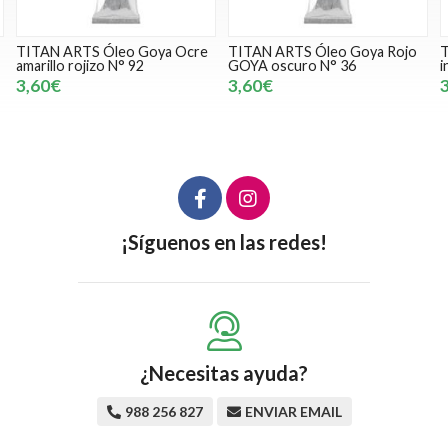
Ocre
TITAN ARTS Óleo Goya Rojo
TITAN ARTS Óleo Goya Roj
GOYA oscuro N° 36
inglés claro N° 100
3,60€
3,60€
¡Síguenos en las redes!
¿Necesitas ayuda?
988 256 827
ENVIAR EMAIL