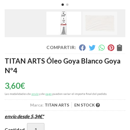
COMPARTIR:
TITAN ARTS Óleo Goya Blanco Goya
Nº4
3,60
€
Las modalidades de
envío
y de
pago
pueden variar el importe final del pedido.
Marca:
TITAN ARTS
EN STOCK
envío desde
5,34
€
*
Cantidad