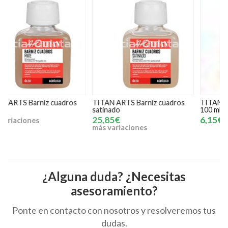
TITAN ARTS Barniz cuadros
TITAN ARTS Barniz retoque
T
satinado
100 ml
c
2
25,85€
6,15€
más variaciones
m
¿Alguna duda? ¿Necesitas
asesoramiento?
Ponte en contacto con nosotros y resolveremos tus
dudas.