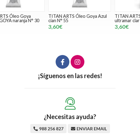
TITAN ARTS Óleo Goya Azul
TITAN ARTS Óleo Goya Azul
T
cian N° 55
ultramar claro N° 54
B
3,60€
3,60€
¡Síguenos en las redes!
¿Necesitas ayuda?
988 256 827
ENVIAR EMAIL