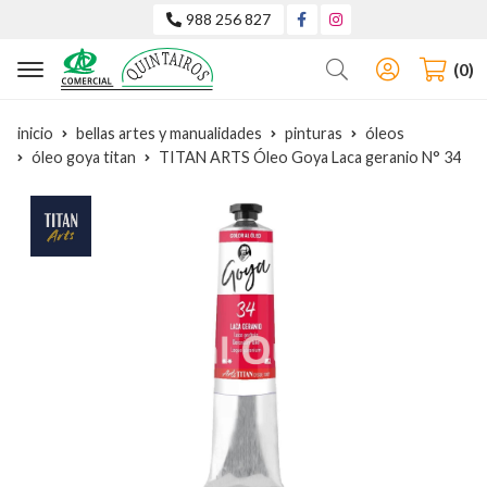
988 256 827
Buscar
0
inicio
bellas artes y manualidades
pinturas
óleos
óleo goya titan
TITAN ARTS Óleo Goya Laca geranio N° 34