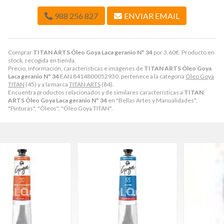
988 256 827
ENVIAR EMAIL
Comprar
TITAN ARTS Óleo Goya Laca geranio N° 34
por
3,60
€
. Producto en
stock, recogida en tienda.
Precio, información, características e imágenes de
TITAN ARTS Óleo Goya
Laca geranio N° 34
EAN 8414800052930, pertenece a la categoría
Óleo Goya
TITAN
(45) y a la marca
TITAN ARTS
(84).
Encuentra productos relacionados y de similares características a
TITAN
ARTS Óleo Goya Laca geranio N° 34
en "Bellas Artes y Manualidades",
"Pinturas", "Óleos", "Óleo Goya TITAN".