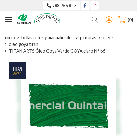
988 256 827
Buscar
0
inicio
bellas artes y manualidades
pinturas
óleos
óleo goya titan
TITAN ARTS Óleo Goya Verde GOYA claro N° 66