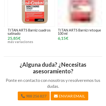
TITAN ARTS Barniz cuadros
TITAN ARTS Barniz retoque
T
satinado
100 ml
c
2
25,85€
6,15€
más variaciones
m
¿Alguna duda? ¿Necesitas
asesoramiento?
Ponte en contacto con nosotros y resolveremos tus
dudas.
988 256 827
ENVIAR EMAIL