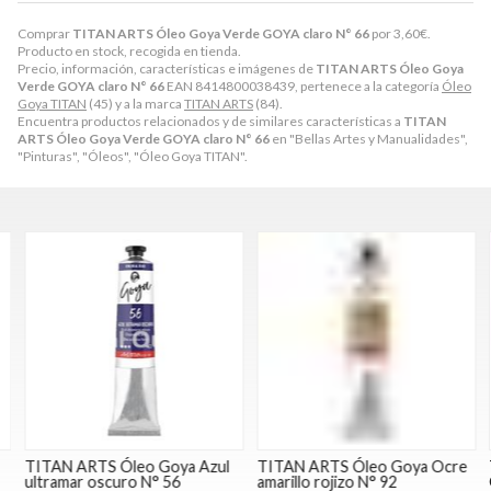
Comprar
TITAN ARTS Óleo Goya Verde GOYA claro N° 66
por
3,60
€
.
Producto en stock, recogida en tienda.
Precio, información, características e imágenes de
TITAN ARTS Óleo Goya
Verde GOYA claro N° 66
EAN 8414800038439, pertenece a la categoría
Óleo
Goya TITAN
(45) y a la marca
TITAN ARTS
(84).
Encuentra productos relacionados y de similares características a
TITAN
ARTS Óleo Goya Verde GOYA claro N° 66
en "Bellas Artes y Manualidades",
"Pinturas", "Óleos", "Óleo Goya TITAN".
TITAN ARTS Óleo Goya Azul
TITAN ARTS Óleo Goya Ocre
T
ultramar oscuro N° 56
amarillo rojizo N° 92
G