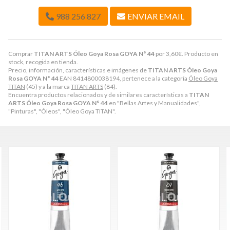
988 256 827
ENVIAR EMAIL
Comprar
TITAN ARTS Óleo Goya Rosa GOYA N° 44
por
3,60
€
. Producto en
stock, recogida en tienda.
Precio, información, características e imágenes de
TITAN ARTS Óleo Goya
Rosa GOYA N° 44
EAN 8414800038194, pertenece a la categoría
Óleo Goya
TITAN
(45) y a la marca
TITAN ARTS
(84).
Encuentra productos relacionados y de similares características a
TITAN
ARTS Óleo Goya Rosa GOYA N° 44
en "Bellas Artes y Manualidades",
"Pinturas", "Óleos", "Óleo Goya TITAN".