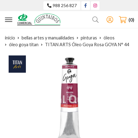
988 256 827
Buscar
0
inicio
bellas artes y manualidades
pinturas
óleos
óleo goya titan
TITAN ARTS Óleo Goya Rosa GOYA N° 44