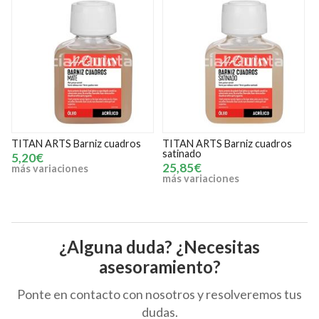
TITAN ARTS Barniz cuadros
TITAN ARTS Barniz retoque
T
satinado
100 ml
c
2
25,85€
6,15€
más variaciones
m
¿Alguna duda? ¿Necesitas
asesoramiento?
Ponte en contacto con nosotros y resolveremos tus
dudas.