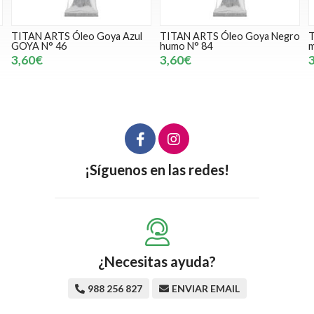
TITAN ARTS Óleo Goya Negro
TITAN ARTS Óleo Goya Negro
T
humo N° 84
marfil N° 82
G
3,60€
3,60€
¡Síguenos en las redes!
¿Necesitas ayuda?
988 256 827
ENVIAR EMAIL