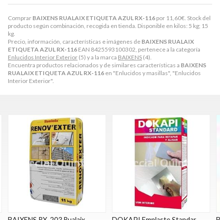
Comprar
BAIXENS RUALAIX ETIQUETA AZUL RX-116
por
11,60
€
. Stock del
producto según combinación, recogida en tienda. Disponible en kilos: 5 kg; 15
kg.
Precio, información, características e imágenes de
BAIXENS RUALAIX
ETIQUETA AZUL RX-116
EAN 8425593100302, pertenece a la categoría
Enlucidos Interior Exterior
(5) y a la marca
BAIXENS
(4).
Encuentra productos relacionados y de similares características a
BAIXENS
RUALAIX ETIQUETA AZUL RX-116
en "Enlucidos y masillas", "Enlucidos
Interior Exterior".
DOKAPI Emplaste Standar
BAIXENS RUALAIX ETIQUETA
B