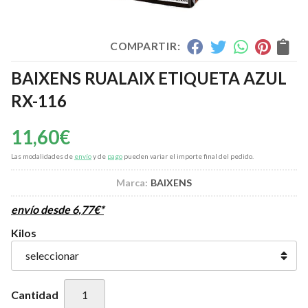
COMPARTIR:
BAIXENS RUALAIX ETIQUETA AZUL
RX-116
11,60
€
Las modalidades de
envío
y de
pago
pueden variar el importe final del pedido.
Marca:
BAIXENS
envío desde
6,77
€
*
Kilos
Cantidad