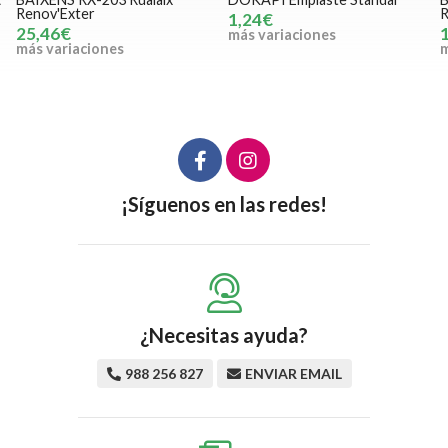
ROJA RX-114
R
1,24€
13,82€
más variaciones
más variaciones
m
¡Síguenos en las redes!
¿Necesitas ayuda?
988 256 827
ENVIAR EMAIL