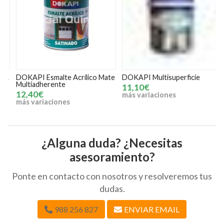
A
DOKAPI Esmalte Acrílico Mate
DOKAPI Multisuperficie
T
Multiadherente
a
11,10€
12,40€
más variaciones
más variaciones
¿Alguna duda? ¿Necesitas
asesoramiento?
Ponte en contacto con nosotros y resolveremos tus
dudas.
988 256 827
ENVIAR EMAIL