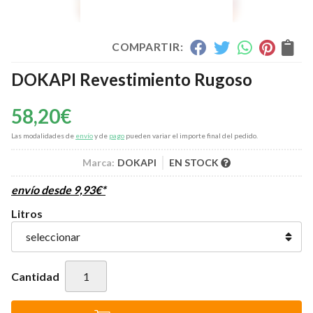
COMPARTIR:
DOKAPI Revestimiento Rugoso
58,20
€
Las modalidades de
envío
y de
pago
pueden variar el importe final del pedido.
Marca:
DOKAPI
EN STOCK
envío desde
9,93
€
*
Litros
Cantidad