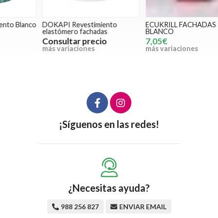
o
DOKAPI Revestimiento
ECUKRILL FACHADAS
V
elastómero fachadas
BLANCO
F
Consultar precio
7,05€
más variaciones
más variaciones
m
¡Síguenos en las redes!
¿Necesitas ayuda?
988 256 827
ENVIAR EMAIL