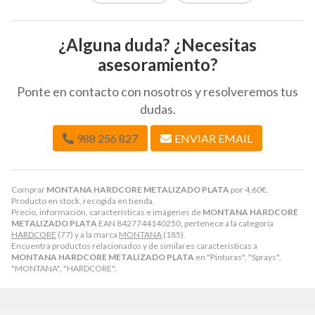
¿Alguna duda? ¿Necesitas
asesoramiento?
Ponte en contacto con nosotros y resolveremos tus
dudas.
988 256 827
ENVIAR EMAIL
Comprar
MONTANA HARDCORE METALIZADO PLATA
por
4,60
€
.
Producto en stock, recogida en tienda.
Precio, información, características e imágenes de
MONTANA HARDCORE
METALIZADO PLATA
EAN 8427744140250, pertenece a la categoría
HARDCORE
(77) y a la marca
MONTANA
(185).
Encuentra productos relacionados y de similares características a
MONTANA HARDCORE METALIZADO PLATA
en "Pinturas", "Sprays",
"MONTANA", "HARDCORE".