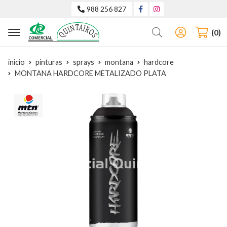
988 256 827
Buscar
0
inicio
pinturas
sprays
montana
hardcore
MONTANA HARDCORE METALIZADO PLATA