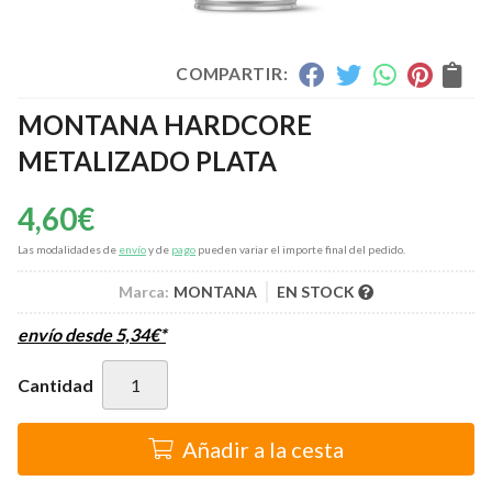
COMPARTIR:
MONTANA HARDCORE
METALIZADO PLATA
4,60
€
Las modalidades de
envío
y de
pago
pueden variar el importe final del pedido.
Marca:
MONTANA
EN STOCK
envío desde
5,34
€
*
Cantidad
Añadir a la cesta