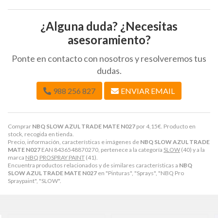
¿Alguna duda? ¿Necesitas
asesoramiento?
Ponte en contacto con nosotros y resolveremos tus
dudas.
988 256 827
ENVIAR EMAIL
Comprar
NBQ SLOW AZUL TRADE MATE N027
por
4,15
€
. Producto en
stock, recogida en tienda.
Precio, información, características e imágenes de
NBQ SLOW AZUL TRADE
MATE N027
EAN 8436548870270, pertenece a la categoría
SLOW
(40) y a la
marca
NBQ PROSPRAY PAINT
(41).
Encuentra productos relacionados y de similares características a
NBQ
SLOW AZUL TRADE MATE N027
en "Pinturas", "Sprays", "NBQ Pro
Spraypaint", "SLOW".