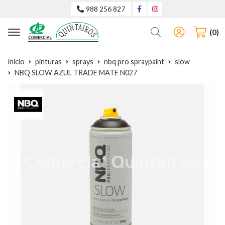
988 256 827
Buscar
0
inicio
pinturas
sprays
nbq pro spraypaint
slow
NBQ SLOW AZUL TRADE MATE N027