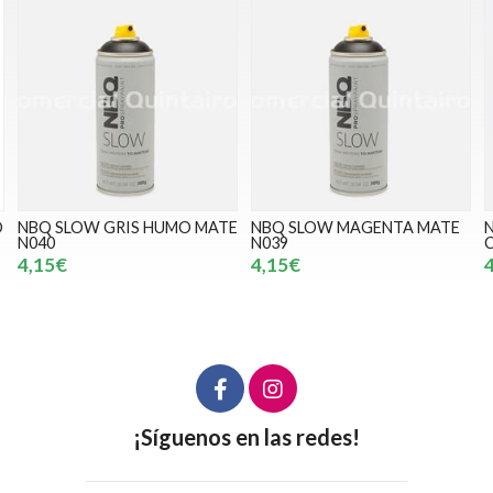
E
NBQ SLOW MAGENTA MATE
NBQ SLOW ROJO
N039
CALIMOCHO MATE N015
4,15€
4,15€
¡Síguenos en las redes!