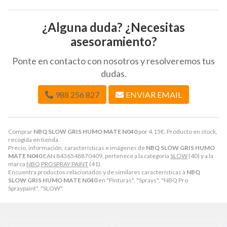
¿Alguna duda? ¿Necesitas
asesoramiento?
Ponte en contacto con nosotros y resolveremos tus
dudas.
988 256 827
ENVIAR EMAIL
Comprar
NBQ SLOW GRIS HUMO MATE N040
por
4,15
€
. Producto en stock,
recogida en tienda.
Precio, información, características e imágenes de
NBQ SLOW GRIS HUMO
MATE N040
EAN 8436548870409, pertenece a la categoría
SLOW
(40) y a la
marca
NBQ PROSPRAY PAINT
(41).
Encuentra productos relacionados y de similares características a
NBQ
SLOW GRIS HUMO MATE N040
en "Pinturas", "Sprays", "NBQ Pro
Spraypaint", "SLOW".