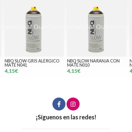
NBQ SLOW GRIS ALERGICO
NBQ SLOW NARANJA CON
NBQ
MATE N041
MATE N010
N09
4,15€
4,15€
4,1
¡Síguenos en las redes!