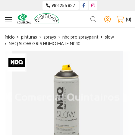
988 256 827
Buscar
0
inicio
pinturas
sprays
nbq pro spraypaint
slow
NBQ SLOW GRIS HUMO MATE N040