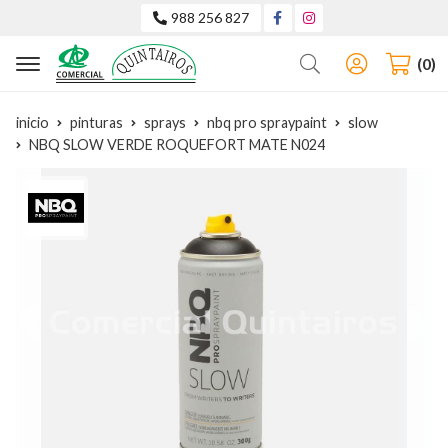
988 256 827
Buscar
0
inicio
pinturas
sprays
nbq pro spraypaint
slow
NBQ SLOW VERDE ROQUEFORT MATE N024