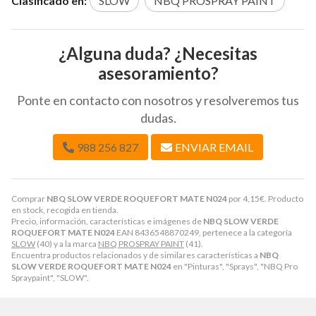
Clasificado en:
SLOW
NBQ PROSPRAY PAINT
¿Alguna duda? ¿Necesitas
asesoramiento?
Ponte en contacto con nosotros y resolveremos tus
dudas.
988 256 827
ENVIAR EMAIL
Comprar
NBQ SLOW VERDE ROQUEFORT MATE N024
por
4,15
€
. Producto
en stock, recogida en tienda.
Precio, información, características e imágenes de
NBQ SLOW VERDE
ROQUEFORT MATE N024
EAN 8436548870249, pertenece a la categoría
SLOW
(40) y a la marca
NBQ PROSPRAY PAINT
(41).
Encuentra productos relacionados y de similares características a
NBQ
SLOW VERDE ROQUEFORT MATE N024
en "Pinturas", "Sprays", "NBQ Pro
Spraypaint", "SLOW".