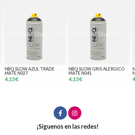
E
NBQ SLOW GRIS ALERGICO
NBQ SLOW NEGRO MATE
MATE N041
N050
4,15€
4,15€
¡Síguenos en las redes!