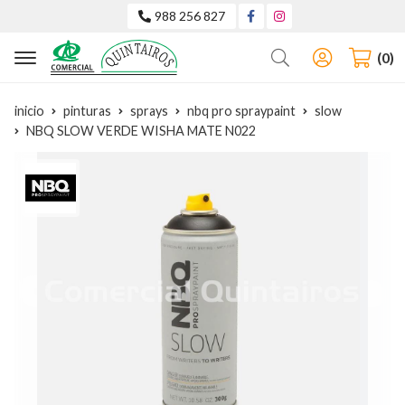
988 256 827
Buscar
0
inicio
pinturas
sprays
nbq pro spraypaint
slow
NBQ SLOW VERDE WISHA MATE N022