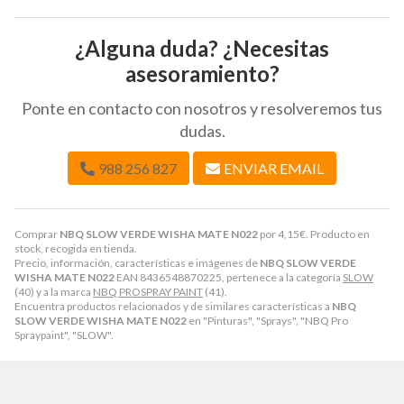
¿Alguna duda? ¿Necesitas
asesoramiento?
Ponte en contacto con nosotros y resolveremos tus
dudas.
988 256 827
ENVIAR EMAIL
Comprar
NBQ SLOW VERDE WISHA MATE N022
por
4,15
€
. Producto en
stock, recogida en tienda.
Precio, información, características e imágenes de
NBQ SLOW VERDE
WISHA MATE N022
EAN 8436548870225, pertenece a la categoría
SLOW
(40) y a la marca
NBQ PROSPRAY PAINT
(41).
Encuentra productos relacionados y de similares características a
NBQ
SLOW VERDE WISHA MATE N022
en "Pinturas", "Sprays", "NBQ Pro
Spraypaint", "SLOW".