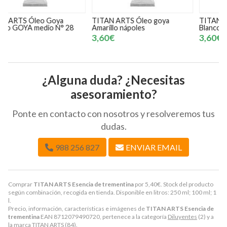
TITAN ARTS Óleo goya
TITAN ARTS Óleo Goya
T
Amarillo nápoles
Blanco Goya Nº4
B
3,60€
3,60€
¿Alguna duda? ¿Necesitas
asesoramiento?
Ponte en contacto con nosotros y resolveremos tus
dudas.
988 256 827
ENVIAR EMAIL
Comprar
TITAN ARTS Esencia de trementina
por
5,40
€
. Stock del producto
según combinación, recogida en tienda. Disponible en litros: 250 ml; 100 ml; 1
l.
Precio, información, características e imágenes de
TITAN ARTS Esencia de
trementina
EAN 8712079490720, pertenece a la categoría
Diluyentes
(2) y a
la marca
TITAN ARTS
(84).