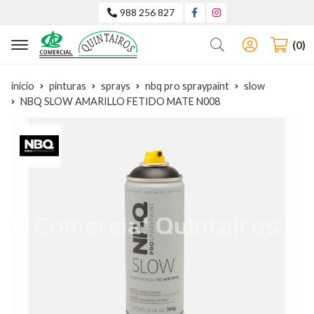
988 256 827
Buscar
0
inicio
pinturas
sprays
nbq pro spraypaint
slow
NBQ SLOW AMARILLO FETIDO MATE N008