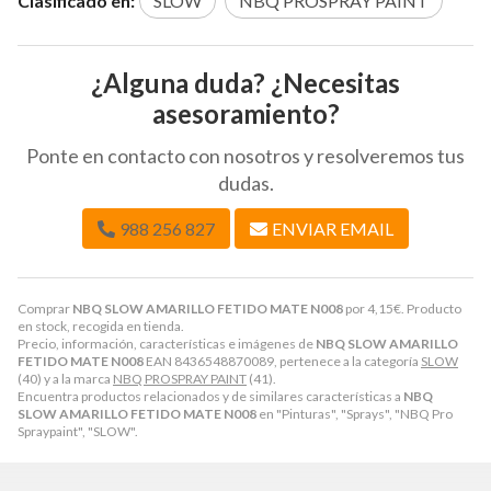
Clasificado en:
SLOW
NBQ PROSPRAY PAINT
¿Alguna duda? ¿Necesitas
asesoramiento?
Ponte en contacto con nosotros y resolveremos tus
dudas.
988 256 827
ENVIAR EMAIL
Comprar
NBQ SLOW AMARILLO FETIDO MATE N008
por
4,15
€
. Producto
en stock, recogida en tienda.
Precio, información, características e imágenes de
NBQ SLOW AMARILLO
FETIDO MATE N008
EAN 8436548870089, pertenece a la categoría
SLOW
(40) y a la marca
NBQ PROSPRAY PAINT
(41).
Encuentra productos relacionados y de similares características a
NBQ
SLOW AMARILLO FETIDO MATE N008
en "Pinturas", "Sprays", "NBQ Pro
Spraypaint", "SLOW".