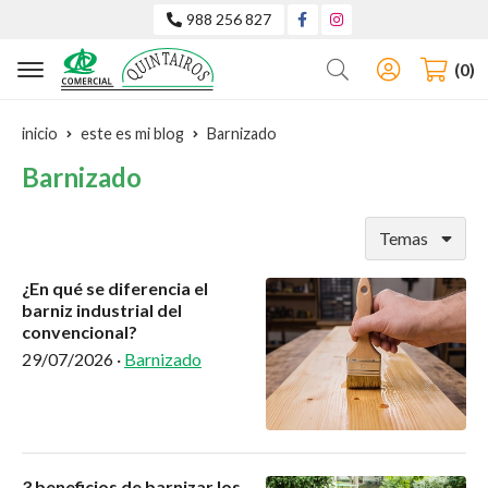
988 256 827
Buscar
0
inicio
este es mi blog
Barnizado
Barnizado
Temas
¿En qué se diferencia el
barniz industrial del
convencional?
29/07/2026
·
Barnizado
3 beneficios de barnizar los