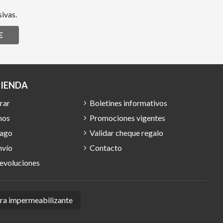
ivas.
E
TIENDA
rar
Boletines informativos
mos
Promociones vigentes
pago
Validar cheque regalo
nvío
Contacto
devoluciones
ura impermeabilizante