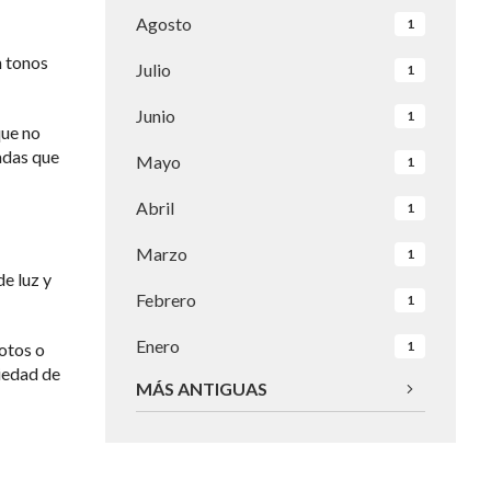
Agosto
1
 tonos
Julio
1
Junio
1
que no
adas que
Mayo
1
Abril
1
Marzo
1
de luz y
Febrero
1
Enero
1
otos o
iedad de
MÁS ANTIGUAS