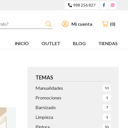
988 256 827
Buscar
Mi cuenta
0
INICIO
OUTLET
BLOG
TIENDAS
TEMAS
Manualidades
11
Promociones
1
Barnizado
7
Limpieza
1
Pintura
51