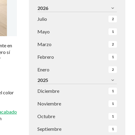
2026
Julio
2
Mayo
1
Marzo
2
nte en
ro sí
Febrero
1
?
Enero
2
2025
Diciembre
1
el color
Noviembre
1
 acabado
Octubre
1
n
Septiembre
1