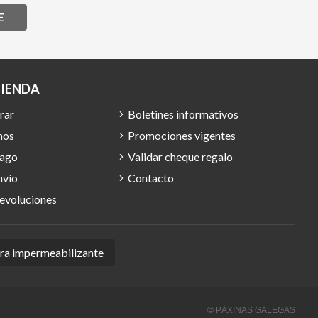
E
TIENDA
rar
Boletines informativos
mos
Promociones vigentes
pago
Validar cheque regalo
nvío
Contacto
devoluciones
ura impermeabilizante
© PÁXINAS GALEGAS