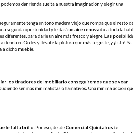
 o podemos dar rienda suelta a nuestra imaginación y elegir una
 seguramente tenga un tono madera viejo que rompa que el resto d
s una segunda oportunidad y le dará un
aire renovado
a toda la hab
s diferentes, para darle un aire más fresco y alegre.
Las posibili
a tienda en Ordes y llévate la pintura que más te guste, y ¡listo! Ya
ía a dicho mueble.
iar los tiradores del mobiliario conseguiremos que se vean
, pudiendo ser más minimalistas o llamativos. Una mínima acción qu
 le falta brillo
. Por eso, desde
Comercial Quintairos
te