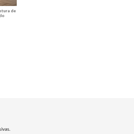
intura de
ado
ivas.