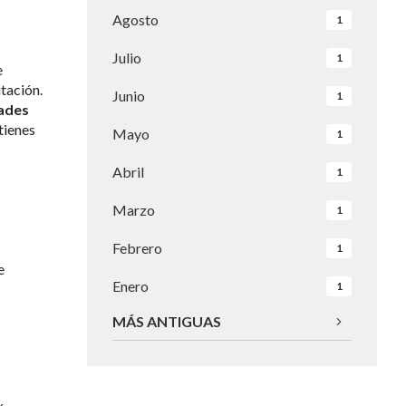
Agosto
1
Julio
1
e
itación.
Junio
1
dades
 tienes
Mayo
1
Abril
1
Marzo
1
Febrero
1
e
Enero
1
MÁS ANTIGUAS