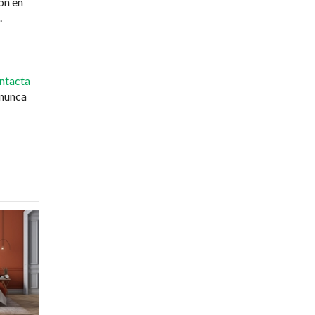
ón en
.
ntacta
 nunca