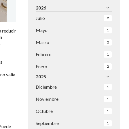
2026
Julio
2
Mayo
a reducir
1
n
Marzo
2
s
Febrero
1
es
Enero
2
no valía
2025
Diciembre
1
Noviembre
1
Octubre
1
Septiembre
1
 Puede