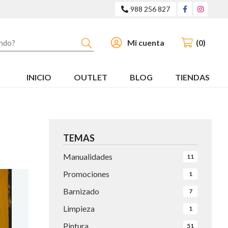
988 256 827
Buscar
Mi cuenta
0
INICIO
OUTLET
BLOG
TIENDAS
TEMAS
Manualidades
11
Promociones
1
Barnizado
7
Limpieza
1
Pintura
51