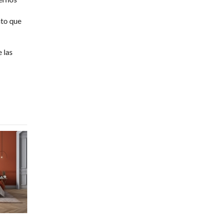
nto que
 las