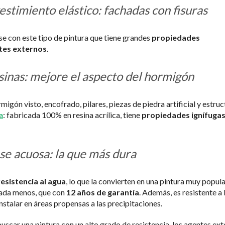
estimiento elástico: fachadas con fisuras
ase con este tipo de pintura que tiene grandes
propiedades
ntes externos
.
esinas: mejore el aspecto del hormigón
igón visto, encofrado, pilares, piezas de piedra artificial y estruc
a
: fabricada 100% en resina acrílica, tiene
propiedades ignífugas
ase acuosa: la que más dura
sistencia al agua
, lo que la convierten en una pintura muy popul
 nada menos, que con
12 años de garantía
. Además, es resistente a 
nstalar en áreas propensas a las precipitaciones.
buscar una pintura con un alto grado de resistencia, los agentes ex