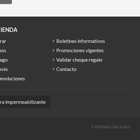
TIENDA
rar
Boletines informativos
mos
Promociones vigentes
pago
Validar cheque regalo
nvío
Contacto
devoluciones
ura impermeabilizante
© PÁXINAS GALEGAS