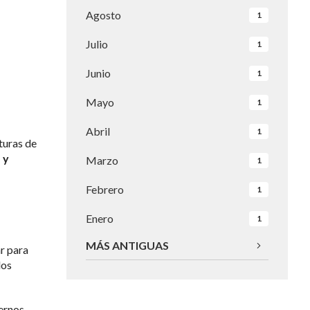
Agosto
1
Julio
1
Junio
1
Mayo
1
Abril
1
turas de
 y
Marzo
1
Febrero
1
Enero
1
MÁS ANTIGUAS
ar para
los
ternos