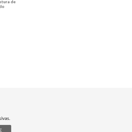
intura de
ado
ivas.
E