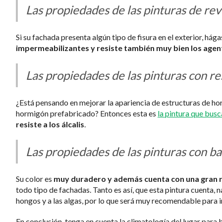
Las propiedades de las pinturas de rev
Si su fachada presenta algún tipo de fisura en el exterior, hág
impermeabilizantes y resiste también muy bien los age
Las propiedades de las pinturas con r
¿Está pensando en mejorar la apariencia de estructuras de horm
hormigón prefabricado? Entonces esta es
la pintura que busc
resiste a los álcalis
.
Las propiedades de las pinturas con b
Su color es
muy duradero y además cuenta con una gran re
todo tipo de fachadas. Tanto es así, que esta pintura cuenta,
hongos y a las algas, por lo que será muy recomendable para i
En conclusión, tenga en cuenta la climatología del lugar para 