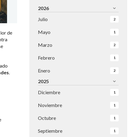
2026
Julio
2
Mayo
ior de
1
ntra
Marzo
2
se
Febrero
1
rado
Enero
2
ades
.
2025
Diciembre
1
Noviembre
1
Octubre
1
e
Septiembre
1